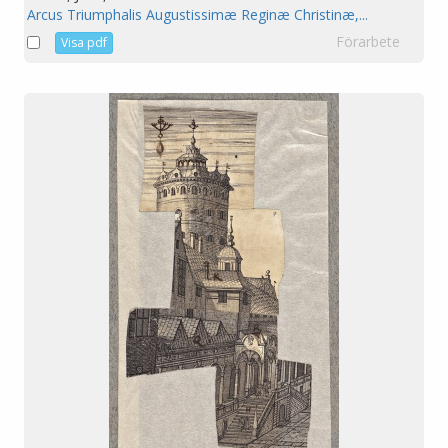
Arcus Triumphalis Augustissimæ Reginæ Christinæ,...
Förarbete
Visa pdf