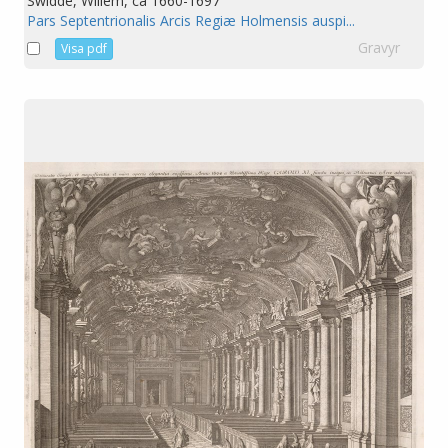
Swidde, Willem, ca 1660-1697
Pars Septentrionalis Arcis Regiæ Holmensis auspi...
Gravyr
Visa pdf