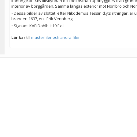
konung Karl XI:s tillskyndan och bekostnad uppbyggdes från grunde
interiör av borggården. Samma längas exteriör mot Norrbro och No
•
Dessa bilder av slottet, efter Nikodemus Tessin d.y:s ritningar, är 
branden 1697, enl. Erik Vennberg
•
Signum: KoB Dahlb. I:19 Ex. I
Länkar
till
masterfiler och andra filer