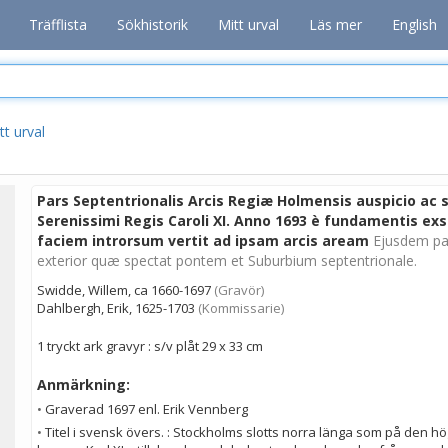
Träfflista
Sökhistorik
Mitt urval
Läs mer
English
tt urval
Pars Septentrionalis Arcis Regiæ Holmensis auspicio ac
Serenissimi Regis Caroli XI. Anno 1693 è fundamentis ex
faciem introrsum vertit ad ipsam arcis aream
Ejusdem par
exterior quæ spectat pontem et Suburbium septentrionale.
Swidde, Willem, ca 1660-1697
(Gravör)
Dahlbergh, Erik, 1625-1703
(Kommissarie)
1 tryckt ark gravyr : s/v plåt 29 x 33 cm
Anmärkning:
•
Graverad 1697 enl. Erik Vennberg
•
Titel i svensk övers. : Stockholms slotts norra länga som på den h