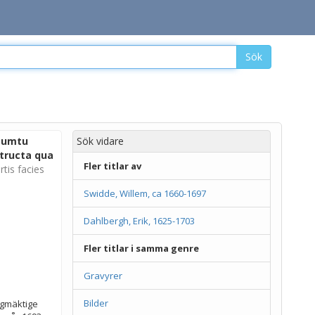
Sök
 sumtu
Sök vidare
structa qua
Fler titlar av
tis facies
Swidde, Willem, ca 1660-1697
Dahlbergh, Erik, 1625-1703
Fler titlar i samma genre
Gravyrer
Bilder
ögmäktige