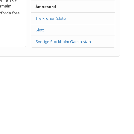
n år 1693,
rrmalm
Ämnesord
utförda före
Tre kronor (slott)
Slott
Sverige Stockholm Gamla stan